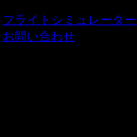
フライトシミュレーター
お問い合わせ
操縦訓練・フライトシミュ
リコプター遊覧飛行（東京
航空
Copyright(C) YUHI AIRLIN