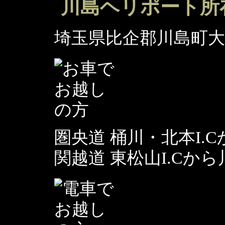
川島ヘリポート所
埼玉県比企郡川島町大
圏央道 桶川・北本I.
関越道 東松山I.Cか