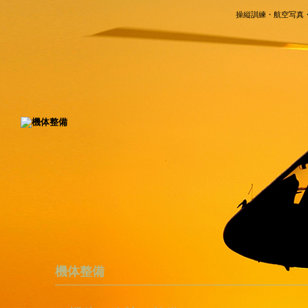
操縦訓練・航空写真
トップ
雄飛航空株式会社
ページ
へ
事業紹介
会社案内
機体整備